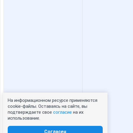
На информационном ресурсе применяются
Статистика портрета:
cookie-файлы. Оставаясь на сайте, вы
подтверждаете свое
согласие
на их
сейчас просматривают портрет - 0
использование.
зарегистрированные пользователи
посетившие портрет за 7 дней - 0
Согласен