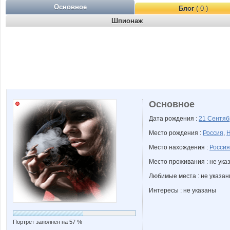
Основное
Блог
( 0 )
Шпионаж
Основное
Дата рождения :
21 Сентя
Место рождения :
Россия
,
Н
Место нахождения :
Россия
Место проживания : не ука
Любимые места : не указа
Интересы : не указаны
Портрет заполнен на 57 %