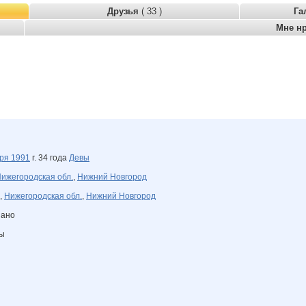
Друзья
( 33 )
Га
Мне н
бря
1991
г. 34 года
Девы
ижегородская обл.
,
Нижний Новгород
,
Нижегородская обл.
,
Нижний Новгород
зано
ны