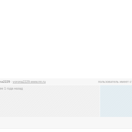
na2229
:
vorona2229.www.nn.ru
пользователь имеет 
е 1 года назад