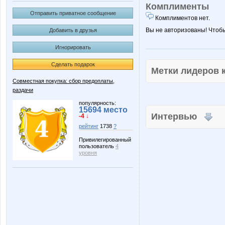
Комплименты
Отправить приватное сообщение
Комплиментов нет.
Вы не авторизованы! Чтоб
Добавить в друзья
Игнорировать
Сделать подарок
Метки лидеров
Совместная покупка: сбор предоплаты,
раздачи
популярность:
15694 место
Интервью
-4 ↓
рейтинг
1738
?
Привилегированный
пользователь
4
уровня